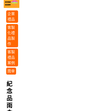
企業
禮品
客製
化禮
品製
作
客製
禮品
案例
雨傘
紀
念
品
雨