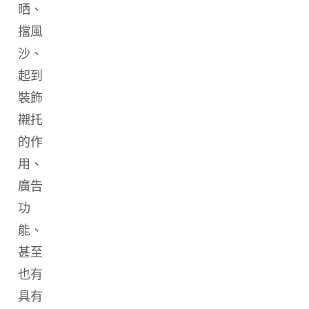
晒、
擋風
沙、
起到
裝飾
襯托
的作
用、
廣告
功
能、
甚至
也有
具有