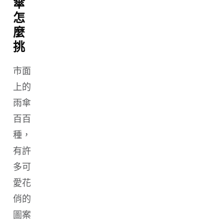
傘
怎
麼
挑
市面
上的
雨傘
百百
種，
有許
多可
愛花
俏的
圖案