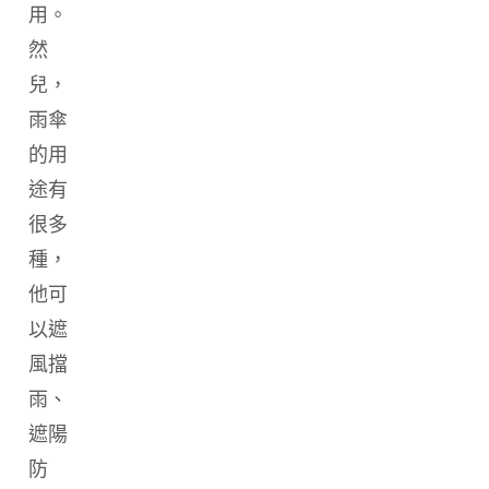
用。
然
兒，
雨傘
的用
途有
很多
種，
他可
以遮
風擋
雨、
遮陽
防