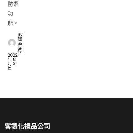
防禦
功
能。
By
禮
品
世
界
2022
年 8
月 3
日
客製化禮品公司