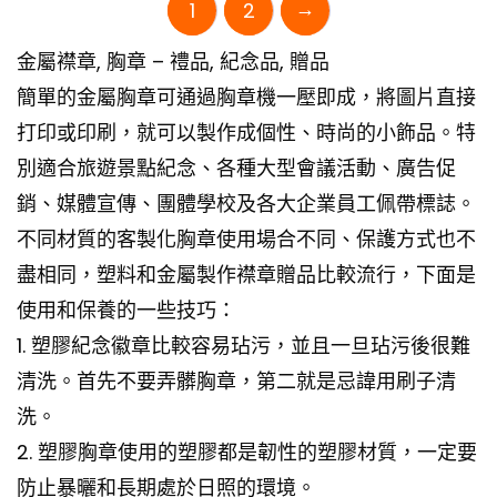
→
1
2
金屬襟章, 胸章 – 禮品, 紀念品, 贈品
簡單的金屬胸章可通過胸章機一壓即成，將圖片直接
打印或印刷，就可以製作成個性、時尚的小飾品。特
別適合旅遊景點紀念、各種大型會議活動、廣告促
銷、媒體宣傳、團體學校及各大企業員工佩帶標誌。
不同材質的客製化胸章使用場合不同、保護方式也不
盡相同，塑料和金屬製作襟章贈品比較流行，下面是
使用和保養的一些技巧：
1. 塑膠紀念徽章比較容易玷污，並且一旦玷污後很難
清洗。首先不要弄髒胸章，第二就是忌諱用刷子清
洗。
2. 塑膠胸章使用的塑膠都是韌性的塑膠材質，一定要
防止暴曬和長期處於日照的環境。