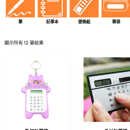
筆
記事本
便條紙
筆袋
顯示所有 12 筆結果