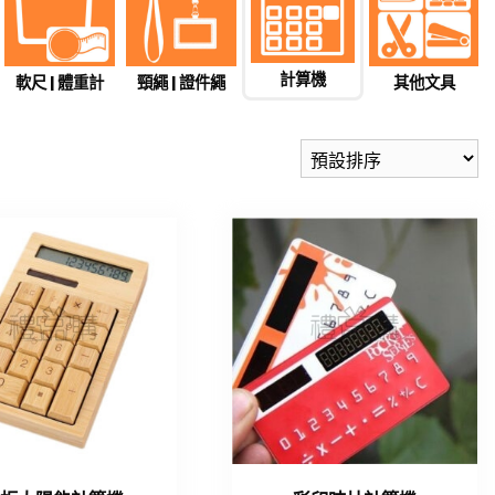
計算機
軟尺 | 體重計
頸繩 | 證件繩
其他文具