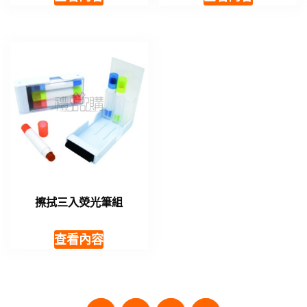
擦拭三入熒光筆組
查看內容