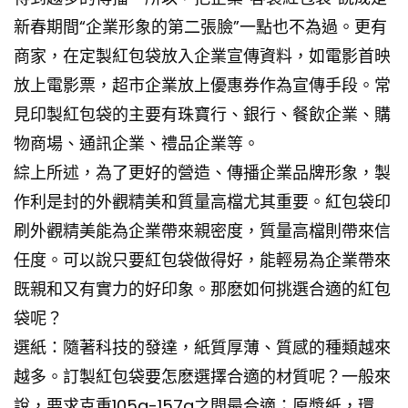
新春期間“企業形象的第二張臉”一點也不為過。更有
商家，在定製紅包袋放入企業宣傳資料，如電影首映
放上電影票，超市企業放上優惠券作為宣傳手段。常
見印製紅包袋的主要有珠寶行、銀行、餐飲企業、購
物商場、通訊企業、禮品企業等。
綜上所述，為了更好的營造、傳播企業品牌形象，製
作利是封的外觀精美和質量高檔尤其重要。紅包袋印
刷外觀精美能為企業帶來親密度，質量高檔則帶來信
任度。可以說只要紅包袋做得好，能輕易為企業帶來
既親和又有實力的好印象。那麽如何挑選合適的紅包
袋呢？
選紙：隨著科技的發達，紙質厚薄、質感的種類越來
越多。訂製紅包袋要怎麽選擇合適的材質呢？一般來
說，要求克重105g-157g之間最合適；原漿紙，環