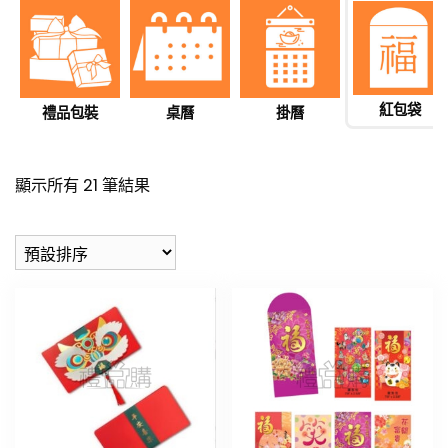
紅包袋
禮品包裝
桌曆
掛曆
顯示所有 21 筆結果