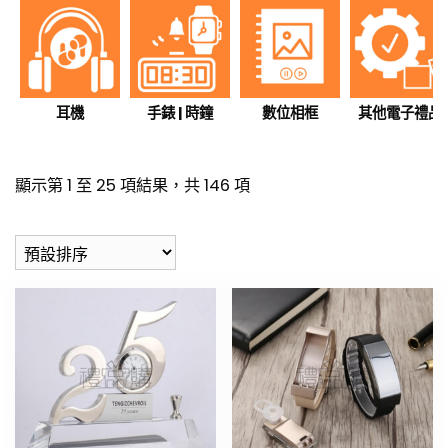
耳機
手錶 | 時鐘
數位相框
其他電子禮品
顯示第 1 至 25 項結果，共 146 項