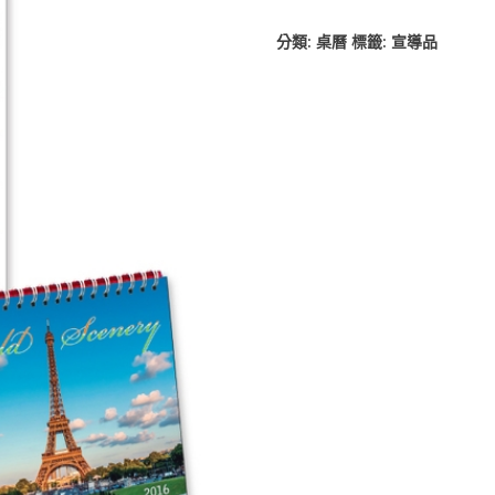
分類:
桌曆
標籤:
宣導品