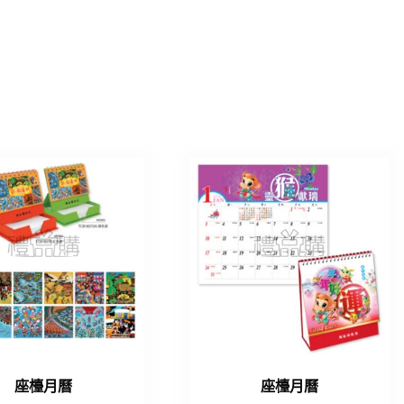
座檯月曆
座檯月曆