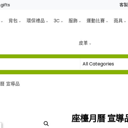
gifts
客
背包
環保禮品
3C
服飾
運動比賽
雨具
皮革
曆 宣導品
座檯月曆 宣導