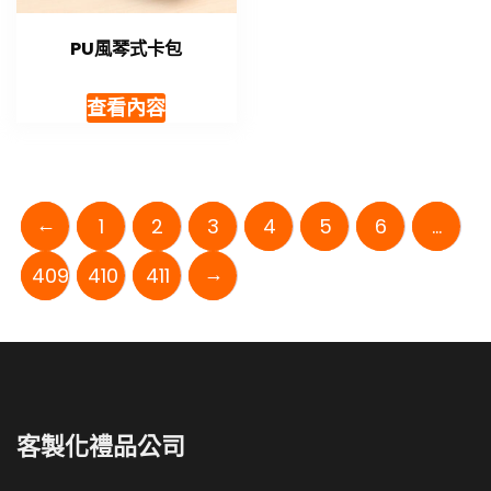
PU風琴式卡包
查看內容
←
1
2
3
4
5
6
...
→
409
410
411
客製化禮品公司