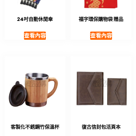
24吋自動休閒傘
福字環保購物袋 贈品
查看內容
查看內容
客製化不銹鋼竹保溫杯
復古信封包活頁本