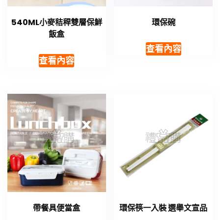
540ML小麥秸稈雙層保鮮
環保碗
飯盒
查看內容
查看內容
帶餐具便當盒
環保筷一入裝 選舉文宣品