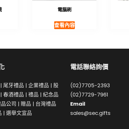
鏡
電腦刷
查看內容
化
電話聯絡詢價
|
尾牙禮品
|
企業禮品
|
股
(02)7705-2393
|
春酒禮品
|
禮品
|
紀念品
(02)7729-7961
禮品公司
|
贈品
|
台灣禮品
Email
品
|
選舉文宣品
sales@sec.gifts