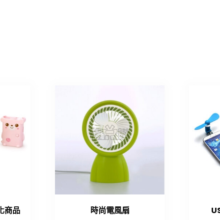
化商品
時尚電風扇
U