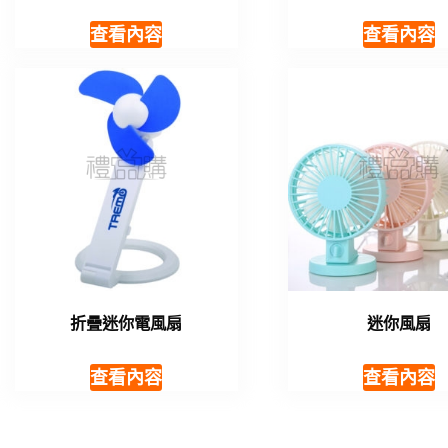
查看內容
查看內容
折疊迷你電風扇
迷你風扇
查看內容
查看內容