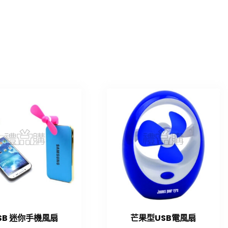
SB 迷你手機風扇
芒果型USB電風扇