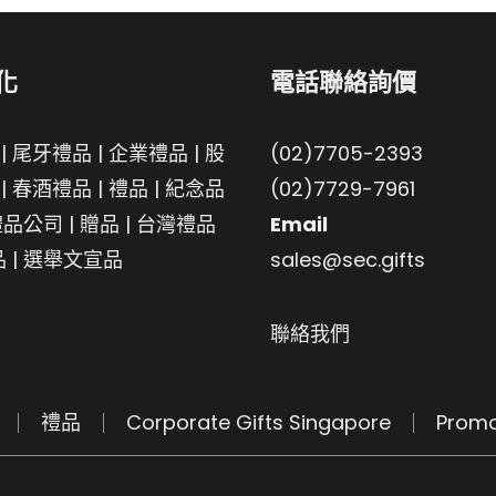
化
電話聯絡詢價
|
尾牙禮品
|
企業禮品
|
股
(02)7705-2393
|
春酒禮品
|
禮品
|
紀念品
(02)7729-7961
禮品公司
|
贈品
|
台灣禮品
Email
品
|
選舉文宣品
sales@sec.gifts
聯絡我們
禮品
Corporate Gifts Singapore
Promo