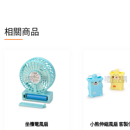
相關商品
坐檯電風扇
小熊伸縮風扇 客製