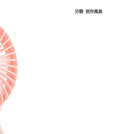
分類:
迷你風扇