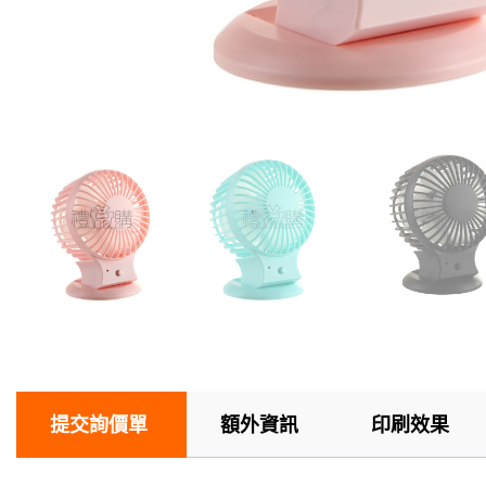
提交詢價單
額外資訊
印刷效果