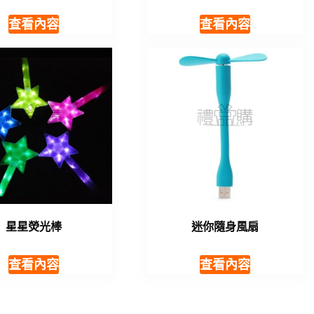
查看內容
查看內容
星星熒光棒
迷你隨身風扇
查看內容
查看內容