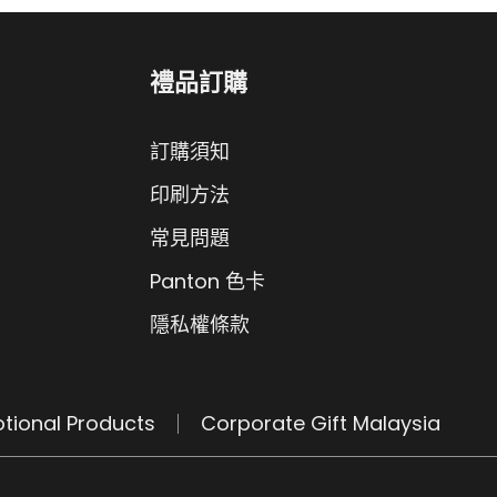
禮品訂購
訂購須知
印刷方法
常見問題
Panton 色卡
隱私權條款
tional Products
Corporate Gift Malaysia