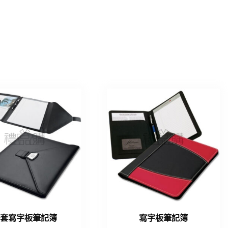
皮套寫字板筆記簿
寫字板筆記簿