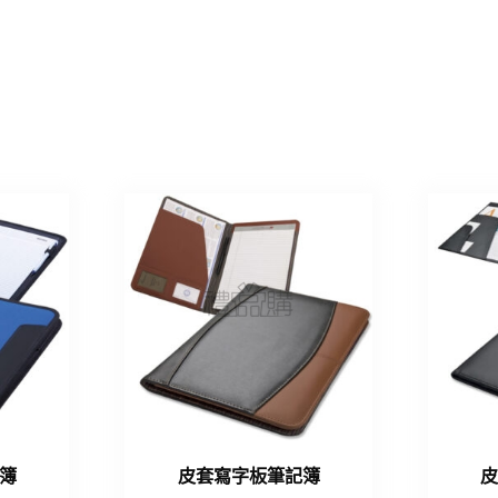
簿
皮套寫字板筆記簿