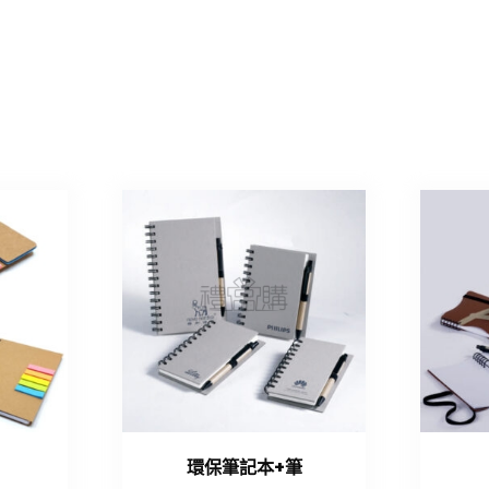
環保筆記本+筆