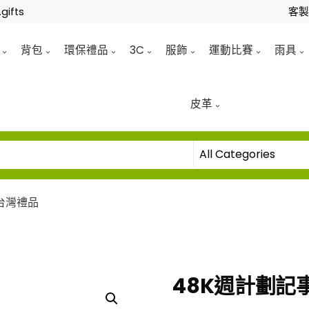
gifts
客
背包
環保禮品
3C
服飾
運動比賽
雨具
皮革
 台灣禮品
48K週計劃記