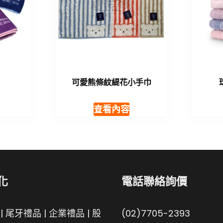
可愛熊條紋緹花小手巾
查看內容
化
電話聯絡詢價
|
尾牙禮品
|
企業禮品
|
股
(02)7705-2393