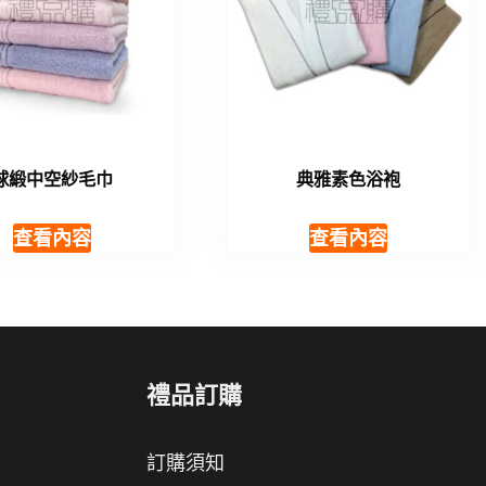
球緞中空紗毛巾
典雅素色浴袍
查看內容
查看內容
禮品訂購
訂購須知