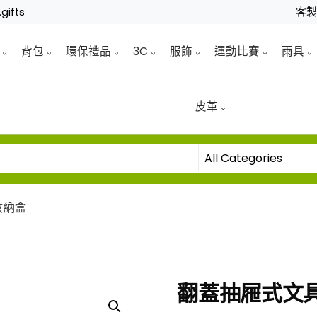
gifts
客
背包
環保禮品
3C
服飾
運動比賽
雨具
皮革
收納盒
翻蓋抽屜式文