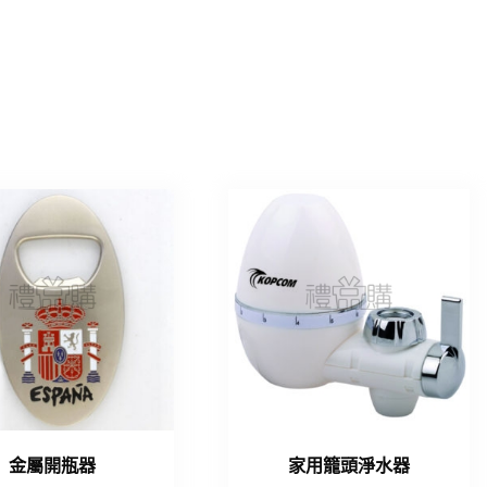
金屬開瓶器
家用籠頭淨水器