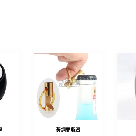
鍋
黃銅開瓶器