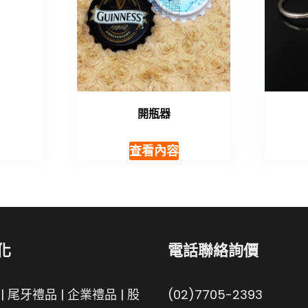
開瓶器
查看內容
化
電話聯絡詢價
|
尾牙禮品
|
企業禮品
|
股
(02)7705-2393