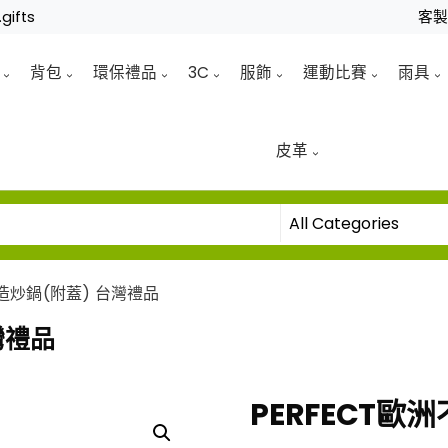
gifts
客
背包
環保禮品
3C
服飾
運動比賽
雨具
皮革
鑄造炒鍋(附蓋) 台灣禮品
灣禮品
PERFECT歐