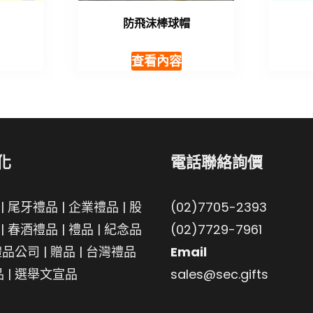
防飛沫棒球帽
查看內容
化
電話聯絡詢價
|
尾牙禮品
|
企業禮品
|
股
(02)7705-2393
|
春酒禮品
|
禮品
|
紀念品
(02)7729-7961
禮品公司
|
贈品
|
台灣禮品
Email
品
|
選舉文宣品
sales@sec.gifts