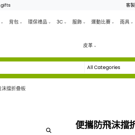
gifts
客
背包
環保禮品
3C
服飾
運動比賽
雨具
皮革
飛沫擋折疊板
便攜防飛沫擋