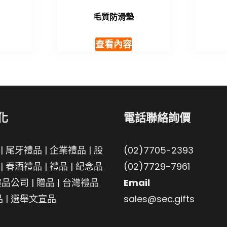
毛質防滑墊
查看內容
化
電話聯絡詢價
|
尾牙禮品
|
企業禮品
|
股
(02)7705-2393
|
春酒禮品
|
禮品
|
紀念品
(02)7729-7961
禮品公司
|
贈品
|
台灣禮品
Email
品
|
選舉文宣品
sales@sec.gifts