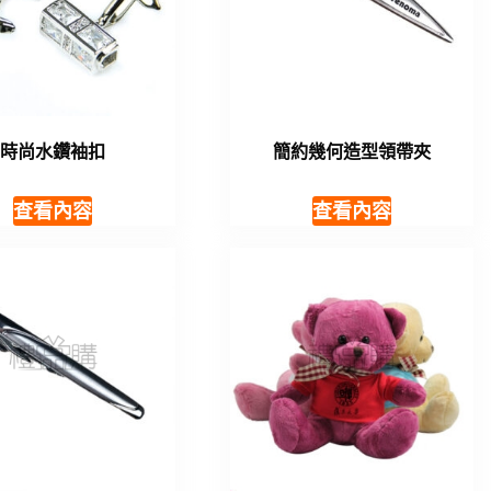
時尚水鑽袖扣
簡約幾何造型領帶夾
查看內容
查看內容