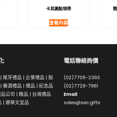
卡其圓點領帶
查看內容
化
電話聯絡詢價
|
尾牙禮品
|
企業禮品
|
股
(02)7705-2393
|
春酒禮品
|
禮品
|
紀念品
(02)7729-7961
禮品公司
|
贈品
|
台灣禮品
Email
品
|
選舉文宣品
sales@sec.gifts