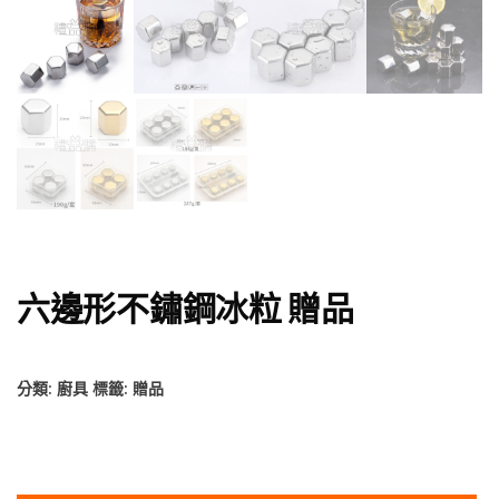
六邊形不鏽鋼冰粒 贈品
分類:
廚具
標籤:
贈品