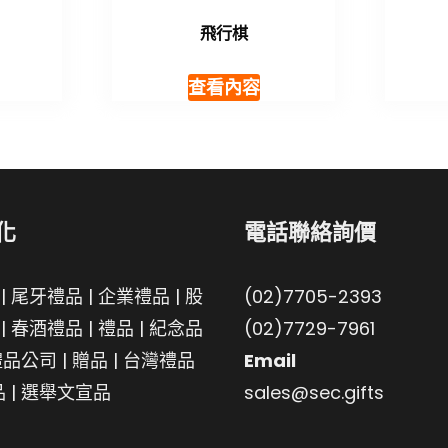
飛行棋
查看內容
化
電話聯絡詢價
|
尾牙禮品
|
企業禮品
|
股
(02)7705-2393
|
春酒禮品
|
禮品
|
紀念品
(02)7729-7961
禮品公司
|
贈品
|
台灣禮品
Email
品
|
選舉文宣品
sales@sec.gifts