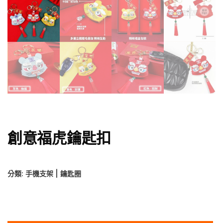
創意福虎鑰匙扣
分類:
手機支架 | 鑰匙圈