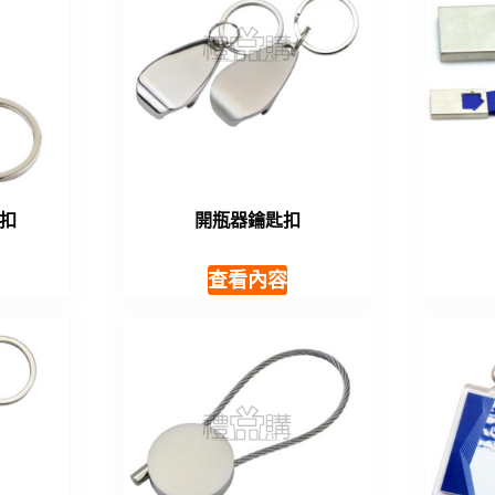
扣
開瓶器鑰匙扣
查看內容