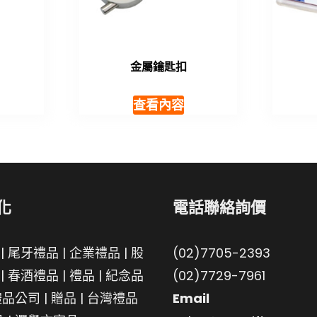
金屬鑰匙扣
查看內容
化
電話聯絡詢價
|
尾牙禮品
|
企業禮品
|
股
(02)7705-2393
|
春酒禮品
|
禮品
|
紀念品
(02)7729-7961
禮品公司
|
贈品
|
台灣禮品
Email