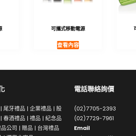
源
可攜式移動電源
查看內容
化
電話聯絡詢價
|
尾牙禮品
|
企業禮品
|
股
(02)7705-2393
|
春酒禮品
|
禮品
|
紀念品
(02)7729-7961
禮品公司
|
贈品
|
台灣禮品
Email