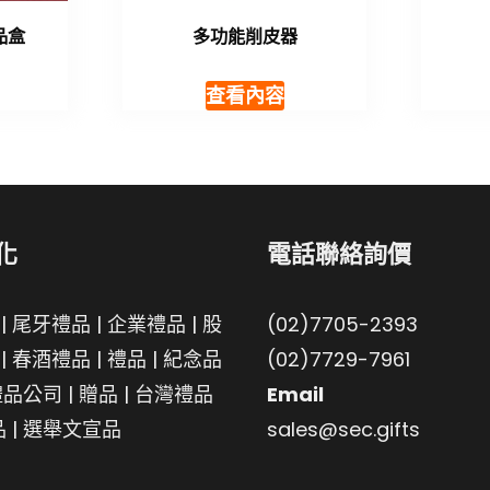
品盒
多功能削皮器
查看內容
化
電話聯絡詢價
|
尾牙禮品
|
企業禮品
|
股
(02)7705-2393
|
春酒禮品
|
禮品
|
紀念品
(02)7729-7961
禮品公司
|
贈品
|
台灣禮品
Email
品
|
選舉文宣品
sales@sec.gifts