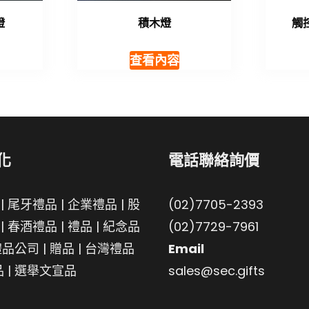
燈
積木燈
觸
查看內容
化
電話聯絡詢價
|
尾牙禮品
|
企業禮品
|
股
(02)7705-2393
|
春酒禮品
|
禮品
|
紀念品
(02)7729-7961
禮品公司
|
贈品
|
台灣禮品
Email
品
|
選舉文宣品
sales@sec.gifts