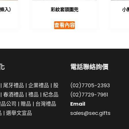
條入）
彩紋套頭圍兜
小
查看內容
化
電話聯絡詢價
|
尾牙禮品
|
企業禮品
|
股
(02)7705-2393
|
春酒禮品
|
禮品
|
紀念品
(02)7729-7961
禮品公司
|
贈品
|
台灣禮品
Email
品
|
選舉文宣品
sales@sec.gifts