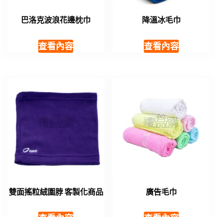
巴洛克波浪花邊枕巾
降溫冰毛巾
查看內容
查看內容
雙面搖粒絨圍脖 客製化商品
廣告毛巾