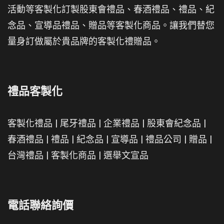
活動等客製化訂製股東會禮品、春酒禮品、禮品、紀
念品、宣導品禮品、贈品等客製化商品。讓我們替您
量身訂做屬於貴品牌的客製化禮贈品。
禮品客製化
客製化禮品
|
尾牙禮品
|
企業禮品
|
股東會紀念品
|
春酒禮品
|
禮品
|
紀念品
|
宣導品
|
禮品公司
|
贈品
|
台灣禮品
|
客製化商品
|
選舉文宣品
電話聯絡詢價