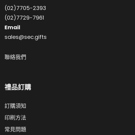
(02)7705-2393
(02)7729-7961
Email
sales@sec.gifts
聯絡我們
禮品訂購
訂購須知
印刷方法
常見問題