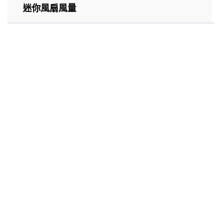
迷你風扇風量