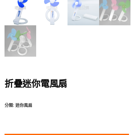
折疊迷你電風扇
分類:
迷你風扇