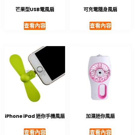
芒果型USB電風扇
可充電隨身風扇
查看內容
查看內容
iPhone iPad 迷你手機風扇
加濕迷你風扇
查看內容
查看內容