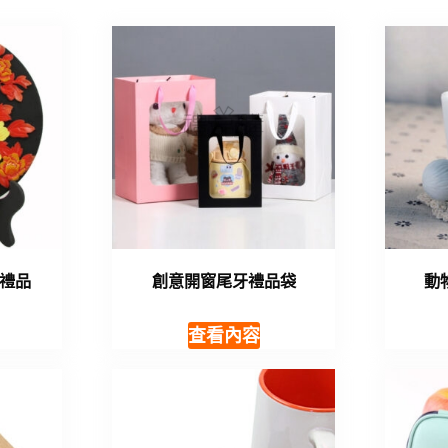
禮品
創意開窗尾牙禮品袋
動
查看內容