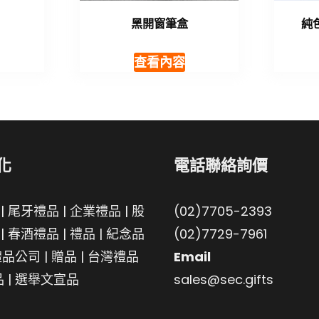
黑開窗筆盒
純
查看內容
化
電話聯絡詢價
|
尾牙禮品
|
企業禮品
|
股
(02)7705-2393
|
春酒禮品
|
禮品
|
紀念品
(02)7729-7961
禮品公司
|
贈品
|
台灣禮品
Email
品
|
選舉文宣品
sales@sec.gifts