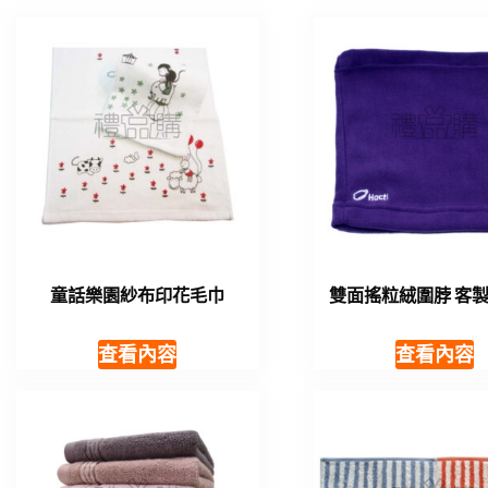
童話樂園紗布印花毛巾
雙面搖粒絨圍脖 客
查看內容
查看內容