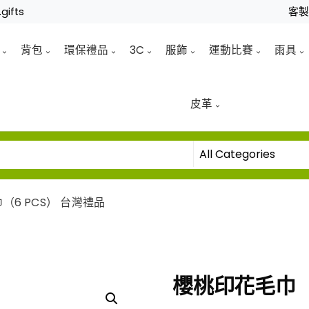
gifts
客
背包
環保禮品
3C
服飾
運動比賽
雨具
皮革
（6 PCS） 台灣禮品
櫻桃印花毛巾（