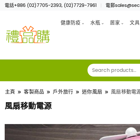
電話+886 (02)7705-2393, (02)7729-7961
電郵sales@sec.
健康防疫
水瓶
居家
文具
主頁
客製商品
戶外旅行
迷你風扇
風扇移動電
風扇移動電源