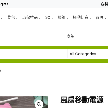
gifts
客
背包
環保禮品
3C
服飾
運動比賽
雨具
皮革
源
風扇移動電源