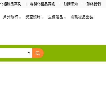
製化禮贈品案例
客製化禮品資訊
訂購須知
聯絡我們
戶外旅行
獎盃獎牌
宣傳贈品
商務禮品套裝