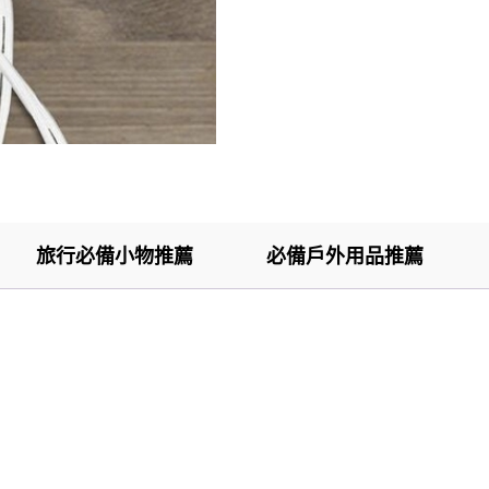
旅行必備小物推薦
必備戶外用品推薦