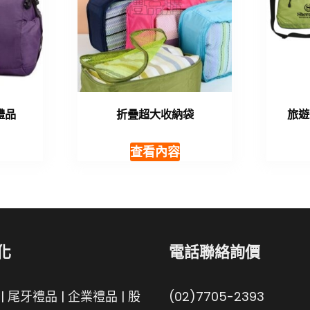
禮品
折疊超大收納袋
旅遊
查看內容
化
電話聯絡詢價
|
尾牙禮品
|
企業禮品
|
股
(02)7705-2393