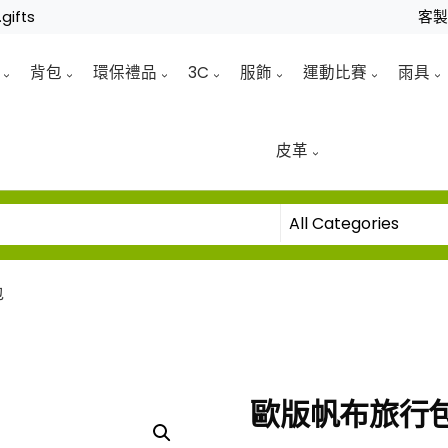
gifts
客
背包
環保禮品
3C
服飾
運動比賽
雨具
皮革
包
歐版帆布旅行